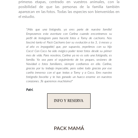
primeras etapas, centrado en vuestros animales, con la
posibilidad de que las personas de la familia también
aparezcan en las fotos. Todas las especies son bienvenidas en
el estudio.
"
¡Más que una fotógrafa, ya eres parte de nuestra familia!
Empezamos esta aventura con Carlina cuando encontramos su
perfil de Instagram para hacerle fotos a Tomy de cachorro. Nos
fascinó tanto el Pack Cachorro (ver su evolución a los 3, 6 meses y
al año es impagable) que, por supuesto, ¡repetimos con su hijo
Coco! Con Coco ha sido mágico poder tener fotos desde su primer
mes de vida. Para nosotros, Carlina ya no es solo una fotógrafa, es
familia. Ya sea para el seguimiento de los peques, sesiones de
Navidad o fotos familiares, siempre confiamos en ella. Carlina,
gracias por tu trabajo impecable, pero sobre todo gracias por ese
cariño inmenso con el que tratas a Tomy y a Coco. Eres nuestra
fotógrafa favorita y te has ganado un hueco enorme en nuestros
corazones. ¡Te queremos muchísimo!"
Patri.
INFO Y RESERVA
PACK MAMÁ